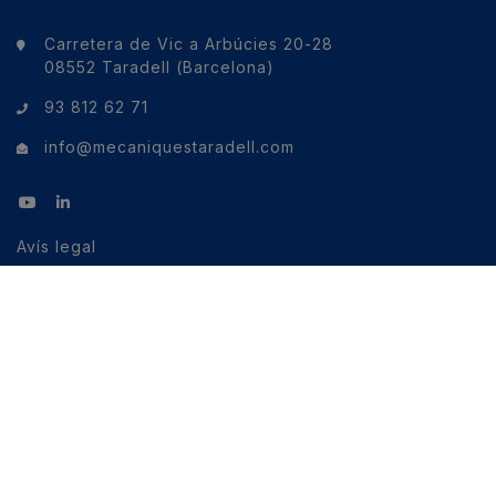
Carretera de Vic a Arbúcies 20-28
08552 Taradell (Barcelona)
93 812 62 71
info@mecaniquestaradell.com
Avís legal
Política de galetes
Política de privacitat
Política de privacitat xarxes socials