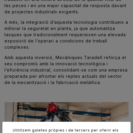
les peces i en una major capacitat de resposta davant
de projectes industrials exigents.
A més, la integració d’aquesta tecnologia contribueix a
millorar la seguretat en planta, ja que automatitza
tasques que tradicionalment requereixen una elevada
exposició de l’operari a condicions de treball
complexes.
Amb aquesta inversió, Mecàniques Taradell reforça el
seu compromís amb la innovació tecnològica i
l’eficiència industrial, consolidant-se com una empresa
preparada per afrontar els reptes actuals del sector
de la mecanització i la fabricació metàl·lica.
Utilitzem galetes pròpies i de tercers per oferir els