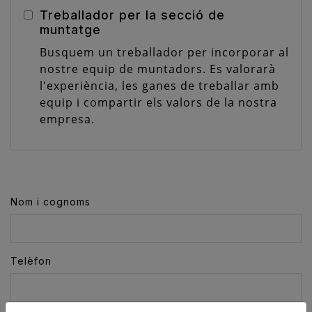
Treballador per la secció de
muntatge
Busquem un treballador per incorporar al
nostre equip de muntadors. Es valorarà
l'
experiència
, les ganes de treballar amb
equip i compartir els valors
de la nostra
empresa
.
Nom i cognoms
Telèfon