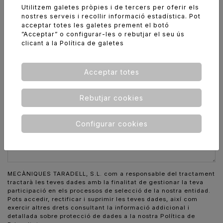
E-mail *
Utilitzem galetes pròpies i de tercers per oferir els
nostres serveis i recollir informació estadística. Pot
acceptar totes les galetes prement el botó
”Acceptar” o configurar-les o rebutjar el seu ús
clicant a la
Política de galetes
Currículum
Missatge *
Acceptar totes
Rebutjar cookies
Configurar cookies
MECÀNIQUES TARADELL, S.L. com a responsable del tractament
tractarà les teves dades amb la finalitat de gestionar la teva
participació en els processos de selecció de la nostra entidad.
Pots accedir, rectificar i suprimir les teves dades, així com
exercir altres drets consultant la informació addicional i
detallada sobre protecció de dades a la nostra
Política de