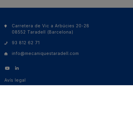
Carretera de Vic a Arbúcies 20-28
08552 Taradell (Barcelona)
93 812 62 71
info@mecaniquestaradell.com
Avís legal
Política de galetes
Política de privacitat
Política de privacitat xarxes socials