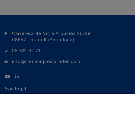
Carretera de Vic a Arbúcies 20-28
08552 Taradell (Barcelona)
93 812 62 71
info@mecaniquestaradell.com
Avís legal
Política de galetes
Política de privacitat
Política de privacitat xarxes socials